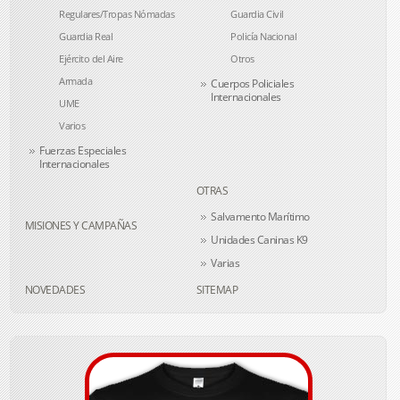
Regulares/Tropas Nómadas
Guardia Civil
Guardia Real
Policía Nacional
Ejército del Aire
Otros
Armada
Cuerpos Policiales
Internacionales
UME
Varios
Fuerzas Especiales
Internacionales
OTRAS
Salvamento Marítimo
MISIONES Y CAMPAÑAS
Unidades Caninas K9
Varias
NOVEDADES
SITEMAP