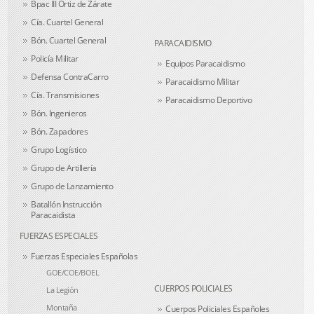
Bpac III Ortiz de Zárate
Cía. Cuartel General
Bón. Cuartel General
PARACAIDISMO
Policía Militar
Equipos Paracaidismo
Defensa ContraCarro
Paracaidismo Militar
Cía. Transmisiones
Paracaidismo Deportivo
Bón. Ingenieros
Bón. Zapadores
Grupo Logístico
Grupo de Artillería
Grupo de Lanzamiento
Batallón Instrucción
Paracaidista
FUERZAS ESPECIALES
Fuerzas Especiales Españolas
GOE/COE/BOEL
CUERPOS POLICIALES
La Legión
Montaña
Cuerpos Policiales Españoles