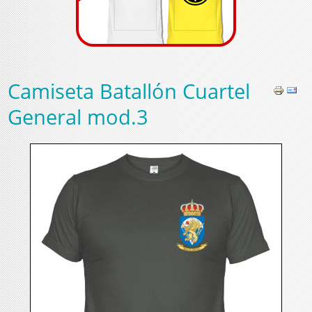
Camiseta Batallón Cuartel
General mod.3