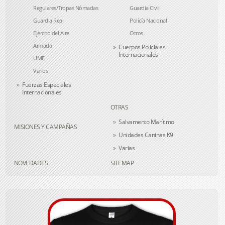
Regulares/Tropas Nómadas
Guardia Civil
Guardia Real
Policía Nacional
Ejército del Aire
Otros
Armada
Cuerpos Policiales
Internacionales
UME
Varios
Fuerzas Especiales
Internacionales
OTRAS
Salvamento Marítimo
MISIONES Y CAMPAÑAS
Unidades Caninas K9
Varias
NOVEDADES
SITEMAP