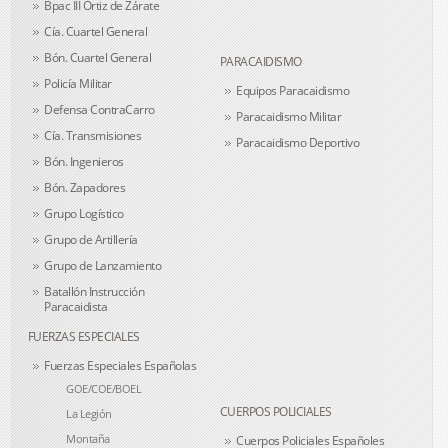
Bpac III Ortiz de Zárate
Cía. Cuartel General
Bón. Cuartel General
PARACAIDISMO
Policía Militar
Equipos Paracaidismo
Defensa ContraCarro
Paracaidismo Militar
Cía. Transmisiones
Paracaidismo Deportivo
Bón. Ingenieros
Bón. Zapadores
Grupo Logístico
Grupo de Artillería
Grupo de Lanzamiento
Batallón Instrucción
Paracaidista
FUERZAS ESPECIALES
Fuerzas Especiales Españolas
GOE/COE/BOEL
CUERPOS POLICIALES
La Legión
Montaña
Cuerpos Policiales Españoles