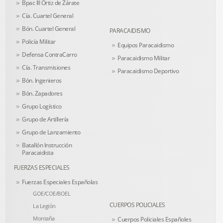
Bpac III Ortiz de Zárate
Cía. Cuartel General
Bón. Cuartel General
PARACAIDISMO
Policía Militar
Equipos Paracaidismo
Defensa ContraCarro
Paracaidismo Militar
Cía. Transmisiones
Paracaidismo Deportivo
Bón. Ingenieros
Bón. Zapadores
Grupo Logístico
Grupo de Artillería
Grupo de Lanzamiento
Batallón Instrucción
Paracaidista
FUERZAS ESPECIALES
Fuerzas Especiales Españolas
GOE/COE/BOEL
CUERPOS POLICIALES
La Legión
Montaña
Cuerpos Policiales Españoles