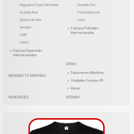
Regulares/Tropas Nómadas
Guardia Civil
Guardia Real
Policía Nacional
Ejército del Aire
Otros
Armada
Cuerpos Policiales
Internacionales
UME
Varios
Fuerzas Especiales
Internacionales
OTRAS
Salvamento Marítimo
MISIONES Y CAMPAÑAS
Unidades Caninas K9
Varias
NOVEDADES
SITEMAP