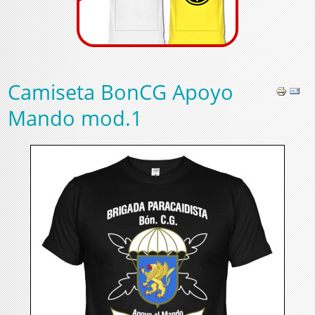
Camiseta BonCG Apoyo
Mando mod.1