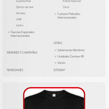
Guardia Real
Policía Nacional
Ejército del Aire
Otros
Armada
Cuerpos Policiales
Internacionales
UME
Varios
Fuerzas Especiales
Internacionales
OTRAS
Salvamento Marítimo
MISIONES Y CAMPAÑAS
Unidades Caninas K9
Varias
NOVEDADES
SITEMAP