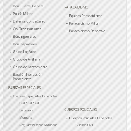
Bón. Cuartel General
PARACAIDISMO
Policía Militar
Equipos Paracaidismo
Defensa ContraCarro
Paracaidismo Militar
Cía. Transmisiones
Paracaidismo Deportivo
Bón. Ingenieros
Bón. Zapadores
Grupo Logístico
Grupo de Artillería
Grupo de Lanzamiento
Batallón Instrucción
Paracaidista
FUERZAS ESPECIALES
Fuerzas Especiales Españolas
GOE/COE/BOEL
CUERPOS POLICIALES
La Legión
Montaña
Cuerpos Policiales Españoles
Regulares/Tropas Nómadas
Guardia Civil