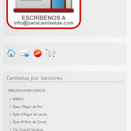
Camisetas
por Secciones
BRIGADA PARACAIDISTA
BRIPAC
Bpac I Roger de Flor
Bpac II Roger de Lauria
Bpac III Ortiz de Zárate
Cía. Cuartel General